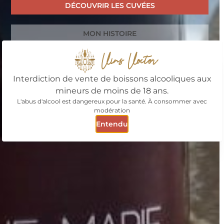
DÉCOUVRIR LES CUVÉES
MON HISTOIRE
Vins Voctor
Interdiction de vente de boissons alcooliques aux
mineurs de moins de 18 ans.
L'abus d'alcool est dangereux pour la santé. À consommer avec
modération
Entendu